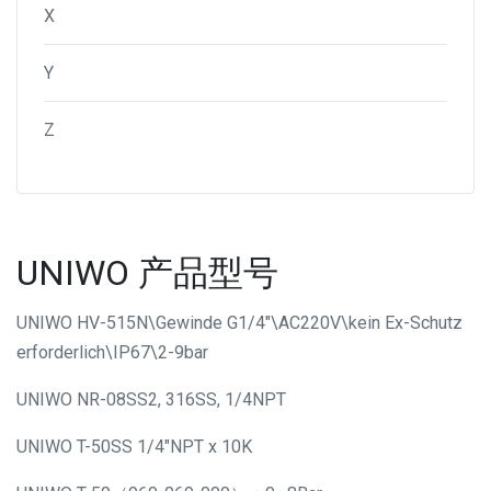
X
Y
Z
UNIWO 产品型号
UNIWO HV-515N\Gewinde G1/4"\AC220V\kein Ex-Schutz
erforderlich\IP67\2-9bar
UNIWO NR-08SS2, 316SS, 1/4NPT
UNIWO T-50SS 1/4"NPT x 10K