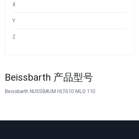
X
Y
Z
Beissbarth 产品型号
Beissbarth NUSSBAUM HLT610 MLD 110